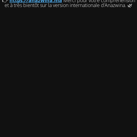
👉
https://anazwina.ma
Merci pour votre compréhension
et à très bientôt sur la version internationale d’Anazwina. 🌿