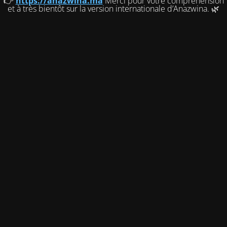
👉
https://anazwina.ma
Merci pour votre compréhension
et à très bientôt sur la version internationale d’Anazwina. 🌿