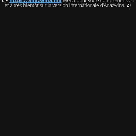
👉
https://anazwina.ma
Merci pour votre compréhension
et à très bientôt sur la version internationale d’Anazwina. 🌿