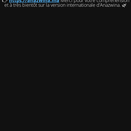
👉
https://anazwina.ma
Merci pour votre compréhension
et à très bientôt sur la version internationale d’Anazwina. 🌿