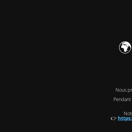
🌍
Nous pr
Pendant 
Notr
👉
https