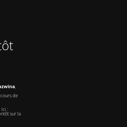
tôt
nazwina
,
 cours de
ici :
ntôt sur la