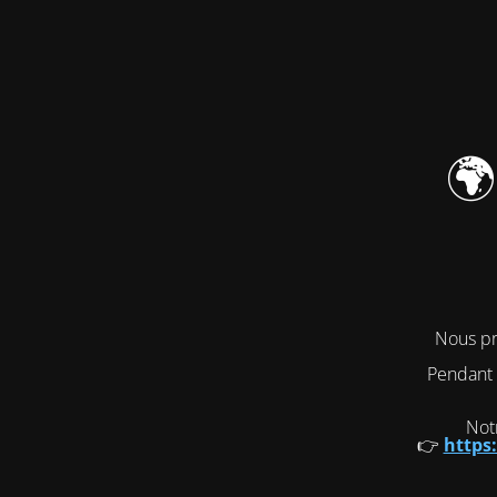
🌍
Nous pr
Pendant 
Notr
👉
https