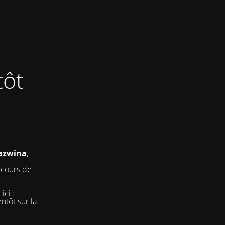
tôt
nazwina
,
 cours de
ici :
ntôt sur la