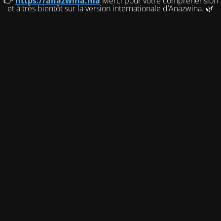
👉
https://anazwina.ma
Merci pour votre compréhension
et à très bientôt sur la version internationale d’Anazwina. 🌿